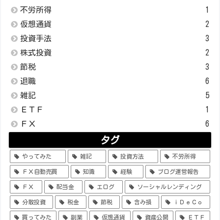
不労所得
1
仮想通貨
2
投資手法
3
株式投資
2
節税
3
退職
6
雑記
5
ＥＴＦ
1
ＦＸ
6
タグ
やってみた
雑記
投資方法
不労所得
ＦＸ自動売買
知識
経験
ブログ運営報告
ＦＸ
配当金
エログ
ソーシャルレンディング
分散投資
税金
節税
含み損
ｉＤｅＣｏ
買ってみた
副業
仮想通貨
資産公開
ＥＴＦ