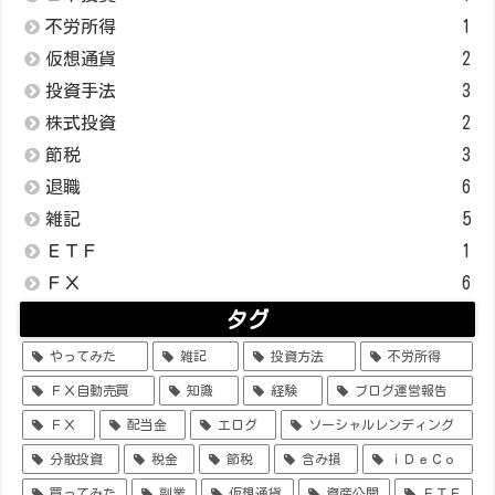
不労所得
1
仮想通貨
2
投資手法
3
株式投資
2
節税
3
退職
6
雑記
5
ＥＴＦ
1
ＦＸ
6
タグ
やってみた
雑記
投資方法
不労所得
ＦＸ自動売買
知識
経験
ブログ運営報告
ＦＸ
配当金
エログ
ソーシャルレンディング
分散投資
税金
節税
含み損
ｉＤｅＣｏ
買ってみた
副業
仮想通貨
資産公開
ＥＴＦ