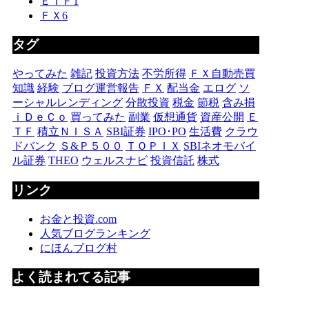
ＥＴＦ
1
ＦＸ
6
タグ
やってみた
雑記
投資方法
不労所得
ＦＸ自動売買
知識
経験
ブログ運営報告
ＦＸ
配当金
エログ
ソ
ーシャルレンディング
分散投資
税金
節税
含み損
ｉＤｅＣｏ
買ってみた
副業
仮想通貨
資産公開
Ｅ
ＴＦ
積立ＮＩＳＡ
SBI証券
IPO･PO
生活費
クラウ
ドバンク
Ｓ&Ｐ５００
ＴＯＰＩＸ
SBIネオモバイ
ル証券
THEO
ウェルスナビ
投資信託
株式
リンク
お金と投資.com
人気ブログランキング
にほんブログ村
よく読まれてる記事