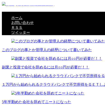
副業と投資で資産を増やして新卒入社の会社を辞めるまでの
ホーム
お問い合わせ
ＲＳＳ
ツイッター
このブログの事とか管理人の経歴について書いてみた
副業と投資で会社を辞めるには月○○円が必要だ！！
１万円から始められるクラウドバンクで不労所得をＧＥＴし
5年半勤めた会社を辞めてニートになった