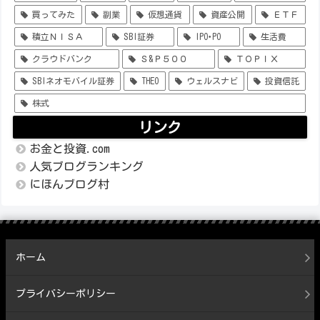
買ってみた
副業
仮想通貨
資産公開
ＥＴＦ
積立ＮＩＳＡ
SBI証券
IPO･PO
生活費
クラウドバンク
Ｓ&Ｐ５００
ＴＯＰＩＸ
SBIネオモバイル証券
THEO
ウェルスナビ
投資信託
株式
リンク
お金と投資.com
人気ブログランキング
にほんブログ村
ホーム
プライバシーポリシー