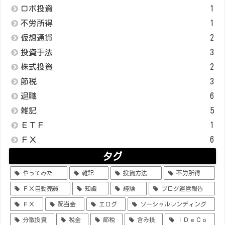
ロボ投資
1
不労所得
1
仮想通貨
2
投資手法
3
株式投資
2
節税
3
退職
6
雑記
5
ＥＴＦ
1
ＦＸ
6
タグ
やってみた
雑記
投資方法
不労所得
ＦＸ自動売買
知識
経験
ブログ運営報告
ＦＸ
配当金
エログ
ソーシャルレンディング
分散投資
税金
節税
含み損
ｉＤｅＣｏ