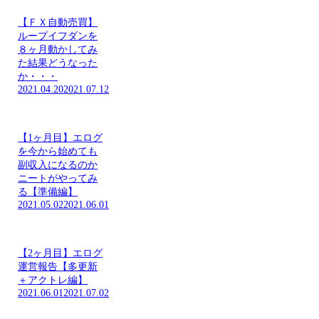
【ＦＸ自動売買】
ループイフダンを
８ヶ月動かしてみ
た結果どうなった
か・・・
2021.04.20
2021.07.12
【1ヶ月目】エログ
を今から始めても
副収入になるのか
ニートがやってみ
る【準備編】
2021.05.02
2021.06.01
【2ヶ月目】エログ
運営報告【多更新
＋アクトレ編】
2021.06.01
2021.07.02