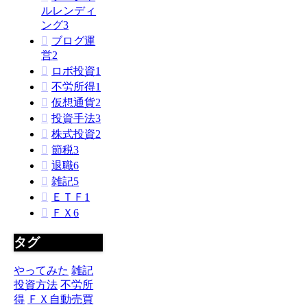
ルレンディ
ング
3
ブログ運
営
2
ロボ投資
1
不労所得
1
仮想通貨
2
投資手法
3
株式投資
2
節税
3
退職
6
雑記
5
ＥＴＦ
1
ＦＸ
6
タグ
やってみた
雑記
投資方法
不労所
得
ＦＸ自動売買