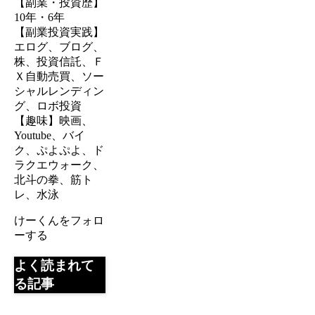
【副業・投資歴】
10年・6年
【副業投資実践】
エログ、ブログ、
株、投資信託、Ｆ
Ｘ自動売買、ソー
シャルレンディン
グ、ロボ投資
【趣味】映画、
Youtube、バイ
ク、ぷよぷよ、ド
ラクエウォーク、
北斗の拳、筋ト
レ、水泳
けーくんをフォロ
ーする
よく読まれて
る記事