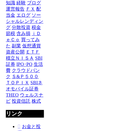
知識
経験
ブログ
運営報告
ＦＸ
配
当金
エログ
ソー
シャルレンディン
グ
分散投資
税金
節税
含み損
ｉＤ
ｅＣｏ
買ってみ
た
副業
仮想通貨
資産公開
ＥＴＦ
積立ＮＩＳＡ
SBI
証券
IPO･PO
生活
費
クラウドバン
ク
Ｓ&Ｐ５００
ＴＯＰＩＸ
SBIネ
オモバイル証券
THEO
ウェルスナ
ビ
投資信託
株式
リンク
お金と投