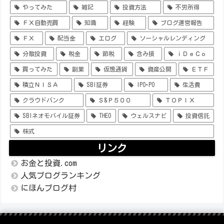
やってみた
雑記
投資方法
不労所得
ＦＸ自動売買
知識
経験
ブログ運営報告
ＦＸ
配当金
エログ
ソーシャルレンディング
分散投資
税金
節税
含み損
ｉＤｅＣｏ
買ってみた
副業
仮想通貨
資産公開
ＥＴＦ
積立ＮＩＳＡ
SBI証券
IPO･PO
生活費
クラウドバンク
Ｓ&Ｐ５００
ＴＯＰＩＸ
SBIネオモバイル証券
THEO
ウェルスナビ
投資信託
株式
リンク
お金と投資.com
人気ブログランキング
にほんブログ村