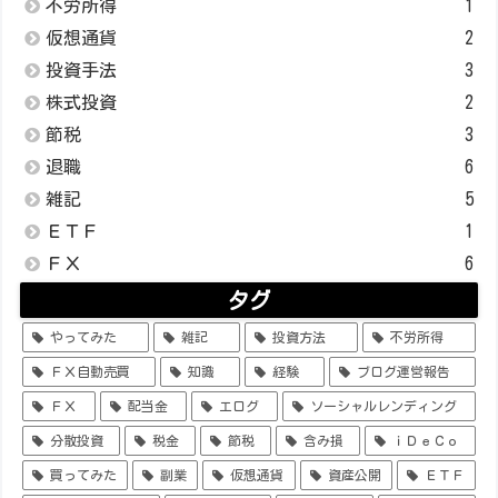
不労所得
1
仮想通貨
2
投資手法
3
株式投資
2
節税
3
退職
6
雑記
5
ＥＴＦ
1
ＦＸ
6
タグ
やってみた
雑記
投資方法
不労所得
ＦＸ自動売買
知識
経験
ブログ運営報告
ＦＸ
配当金
エログ
ソーシャルレンディング
分散投資
税金
節税
含み損
ｉＤｅＣｏ
買ってみた
副業
仮想通貨
資産公開
ＥＴＦ