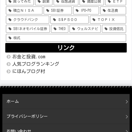
買ってみた
副業
仮想通貨
資産公開
ＥＴＦ
積立ＮＩＳＡ
SBI証券
IPO･PO
生活費
クラウドバンク
Ｓ&Ｐ５００
ＴＯＰＩＸ
SBIネオモバイル証券
THEO
ウェルスナビ
投資信託
株式
リンク
お金と投資.com
人気ブログランキング
にほんブログ村
ホーム
プライバシーポリシー
お問い合わせ