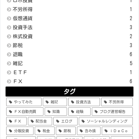
ロボ投資
1
不労所得
1
仮想通貨
2
投資手法
3
株式投資
2
節税
3
退職
6
雑記
5
ＥＴＦ
1
ＦＸ
6
タグ
やってみた
雑記
投資方法
不労所得
ＦＸ自動売買
知識
経験
ブログ運営報告
ＦＸ
配当金
エログ
ソーシャルレンディング
分散投資
税金
節税
含み損
ｉＤｅＣｏ