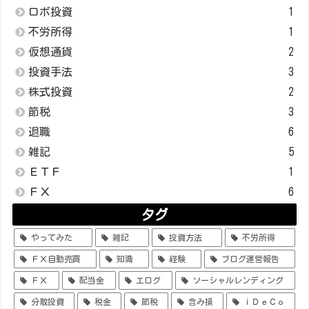
ロボ投資
1
不労所得
1
仮想通貨
2
投資手法
3
株式投資
2
節税
3
退職
6
雑記
5
ＥＴＦ
1
ＦＸ
6
タグ
やってみた
雑記
投資方法
不労所得
ＦＸ自動売買
知識
経験
ブログ運営報告
ＦＸ
配当金
エログ
ソーシャルレンディング
分散投資
税金
節税
含み損
ｉＤｅＣｏ