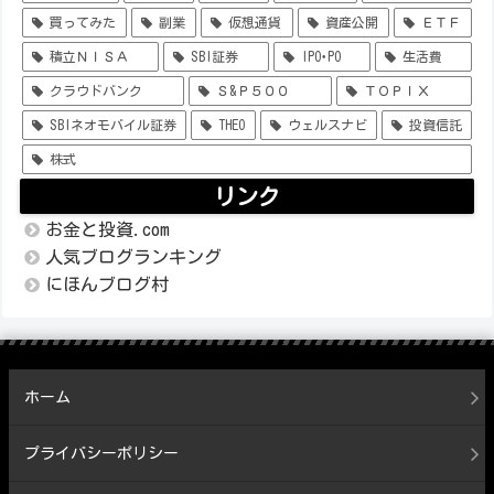
買ってみた
副業
仮想通貨
資産公開
ＥＴＦ
積立ＮＩＳＡ
SBI証券
IPO･PO
生活費
クラウドバンク
Ｓ&Ｐ５００
ＴＯＰＩＸ
SBIネオモバイル証券
THEO
ウェルスナビ
投資信託
株式
リンク
お金と投資.com
人気ブログランキング
にほんブログ村
ホーム
プライバシーポリシー