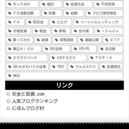
やってみた
雑記
投資方法
不労所得
ＦＸ自動売買
知識
経験
ブログ運営報告
ＦＸ
配当金
エログ
ソーシャルレンディング
分散投資
税金
節税
含み損
ｉＤｅＣｏ
買ってみた
副業
仮想通貨
資産公開
ＥＴＦ
積立ＮＩＳＡ
SBI証券
IPO･PO
生活費
クラウドバンク
Ｓ&Ｐ５００
ＴＯＰＩＸ
SBIネオモバイル証券
THEO
ウェルスナビ
投資信託
株式
リンク
お金と投資.com
人気ブログランキング
にほんブログ村