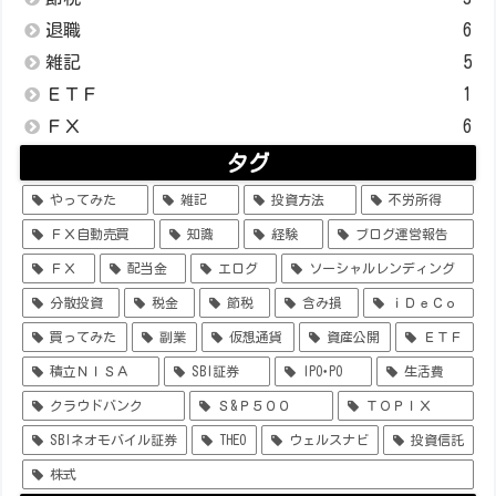
退職
6
雑記
5
ＥＴＦ
1
ＦＸ
6
タグ
やってみた
雑記
投資方法
不労所得
ＦＸ自動売買
知識
経験
ブログ運営報告
ＦＸ
配当金
エログ
ソーシャルレンディング
分散投資
税金
節税
含み損
ｉＤｅＣｏ
買ってみた
副業
仮想通貨
資産公開
ＥＴＦ
積立ＮＩＳＡ
SBI証券
IPO･PO
生活費
クラウドバンク
Ｓ&Ｐ５００
ＴＯＰＩＸ
SBIネオモバイル証券
THEO
ウェルスナビ
投資信託
株式