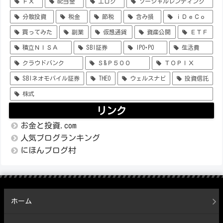
ＦＸ
配当金
エログ
ソーシャルレンディング
分散投資
税金
節税
含み損
ｉＤｅＣｏ
買ってみた
副業
仮想通貨
資産公開
ＥＴＦ
積立ＮＩＳＡ
SBI証券
IPO･PO
生活費
クラウドバンク
Ｓ&Ｐ５００
ＴＯＰＩＸ
SBIネオモバイル証券
THEO
ウェルスナビ
投資信託
株式
リンク
お金と投資.com
人気ブログランキング
にほんブログ村
ホーム