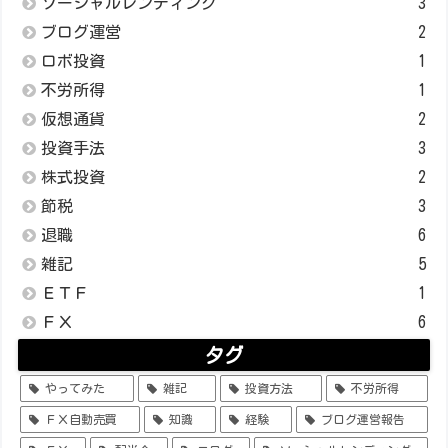
ソーシャルレンディング
3
ブログ運営
2
ロボ投資
1
不労所得
1
仮想通貨
2
投資手法
3
株式投資
2
節税
3
退職
6
雑記
5
ＥＴＦ
1
ＦＸ
6
タグ
やってみた
雑記
投資方法
不労所得
ＦＸ自動売買
知識
経験
ブログ運営報告