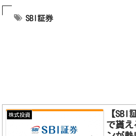
SBI証券
【SBI
株式投資
で貰え
ンが熱