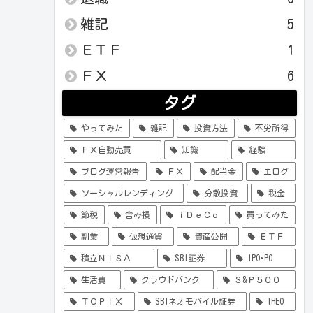
雑記
5
ＥＴＦ
1
ＦＸ
6
タグ
やってみた
雑記
投資方法
不労所得
ＦＸ自動売買
知識
経験
ブログ運営報告
ＦＸ
配当金
エログ
ソーシャルレンディング
分散投資
税金
節税
含み損
ｉＤｅＣｏ
買ってみた
副業
仮想通貨
資産公開
ＥＴＦ
積立ＮＩＳＡ
SBI証券
IPO･PO
生活費
クラウドバンク
Ｓ&Ｐ５００
ＴＯＰＩＸ
SBIネオモバイル証券
THEO