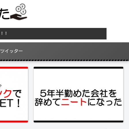
！！
ツイッター