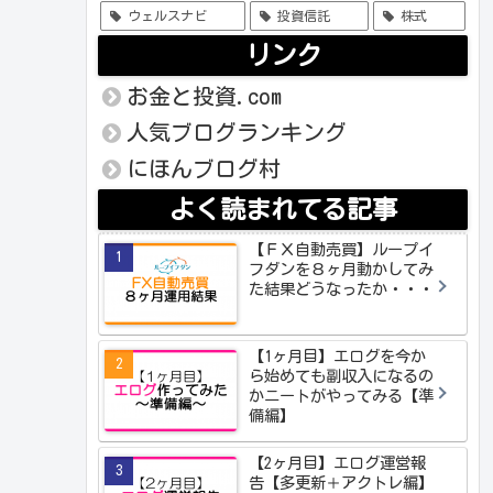
ウェルスナビ
投資信託
株式
リンク
お金と投資.com
人気ブログランキング
にほんブログ村
よく読まれてる記事
【ＦＸ自動売買】ループイ
フダンを８ヶ月動かしてみ
た結果どうなったか・・・
【1ヶ月目】エログを今か
ら始めても副収入になるの
かニートがやってみる【準
備編】
【2ヶ月目】エログ運営報
告【多更新＋アクトレ編】