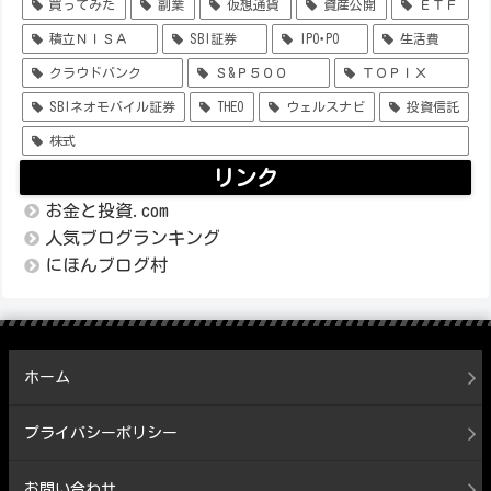
買ってみた
副業
仮想通貨
資産公開
ＥＴＦ
積立ＮＩＳＡ
SBI証券
IPO･PO
生活費
クラウドバンク
Ｓ&Ｐ５００
ＴＯＰＩＸ
SBIネオモバイル証券
THEO
ウェルスナビ
投資信託
株式
リンク
お金と投資.com
人気ブログランキング
にほんブログ村
ホーム
プライバシーポリシー
お問い合わせ