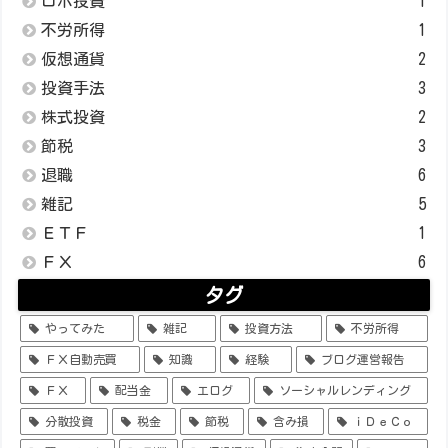
ロボ投資
1
不労所得
1
仮想通貨
2
投資手法
3
株式投資
2
節税
3
退職
6
雑記
5
ＥＴＦ
1
ＦＸ
6
タグ
やってみた
雑記
投資方法
不労所得
ＦＸ自動売買
知識
経験
ブログ運営報告
ＦＸ
配当金
エログ
ソーシャルレンディング
分散投資
税金
節税
含み損
ｉＤｅＣｏ